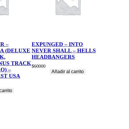
R –
EXPUNGED – INTO
A (DELUXE
NEVER SHALL – HELLS
K,
HEADBANGERS
NUS TRACK
$
60000
O) –
Añadir al carrito
ST USA
carrito