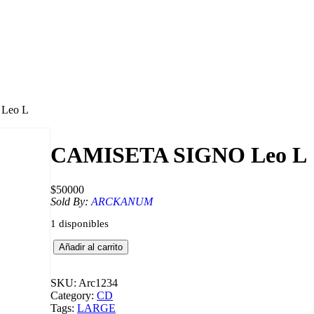
Leo L
CAMISETA SIGNO Leo L
$
50000
Sold By:
ARCKANUM
1 disponibles
C
Añadir al carrito
A
M
I
SKU:
Arc1234
S
Category:
CD
E
Tags:
LARGE