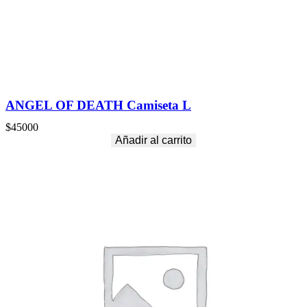
a
c
a
n
t
i
d
a
ANGEL OF DEATH Camiseta L
d
$
45000
Añadir al carrito