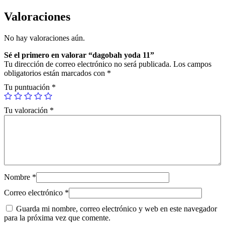
y
o
Valoraciones
d
a
No hay valoraciones aún.
1
1
Sé el primero en valorar “dagobah yoda 11”
c
Tu dirección de correo electrónico no será publicada.
Los campos
a
obligatorios están marcados con
*
n
t
Tu puntuación
*
i
d
Tu valoración
*
a
d
Nombre
*
Correo electrónico
*
Guarda mi nombre, correo electrónico y web en este navegador
para la próxima vez que comente.