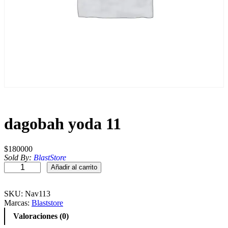
dagobah yoda 11
$
180000
Sold By:
BlastStore
d
Añadir al carrito
a
g
o
SKU:
Nav113
b
Marcas:
Blaststore
a
Valoraciones (0)
h