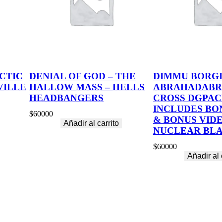
V
I
L
L
E
c
a
n
CTIC
DENIAL OF GOD – THE
DIMMU BORGI
t
VILLE
HALLOW MASS – HELLS
ABRAHADABR
i
d
HEADBANGERS
CROSS DGPAC
a
INCLUDES BO
d
$
60000
& BONUS VIDE
Añadir al carrito
NUCLEAR BLA
$
60000
Añadir al 