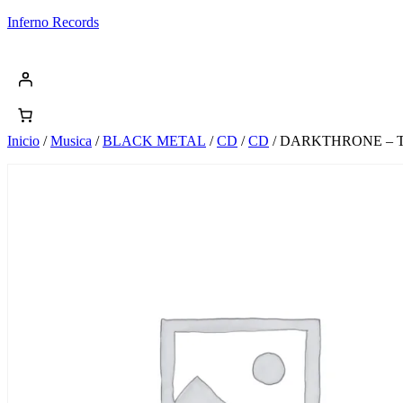
Saltar
Inferno Records
al
contenido
Inicio
/
Musica
/
BLACK METAL
/
CD
/
CD
/ DARKTHRONE – T