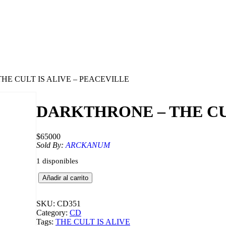
HE CULT IS ALIVE – PEACEVILLE
DARKTHRONE – THE CUL
$
65000
Sold By:
ARCKANUM
1 disponibles
D
Añadir al carrito
A
R
K
SKU:
CD351
T
Category:
CD
H
Tags:
THE CULT IS ALIVE