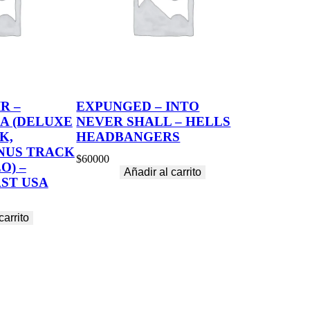
R –
EXPUNGED – INTO
A (DELUXE
NEVER SHALL – HELLS
K,
HEADBANGERS
NUS TRACK
$
60000
O) –
Añadir al carrito
ST USA
carrito