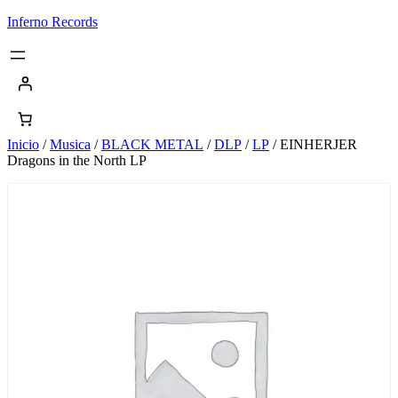
Saltar
Inferno Records
al
contenido
Inicio
/
Musica
/
BLACK METAL
/
DLP
/
LP
/ EINHERJER
Dragons in the North LP