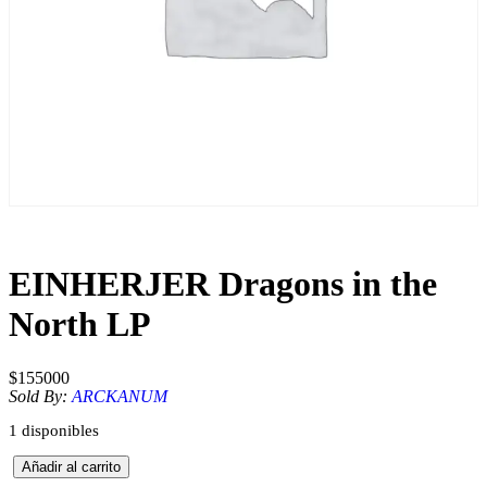
EINHERJER Dragons in the
North LP
$
155000
Sold By:
ARCKANUM
1 disponibles
E
Añadir al carrito
I