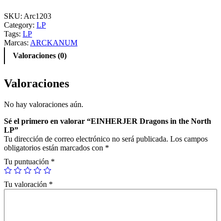
N
H
SKU:
Arc1203
E
Category:
LP
R
Tags:
LP
J
Marcas:
ARCKANUM
E
Valoraciones (0)
R
D
r
Valoraciones
a
g
No hay valoraciones aún.
o
n
Sé el primero en valorar “EINHERJER Dragons in the North
s
LP”
i
Tu dirección de correo electrónico no será publicada.
Los campos
n
obligatorios están marcados con
*
t
h
Tu puntuación
*
e
N
Tu valoración
*
o
r
t
h
L