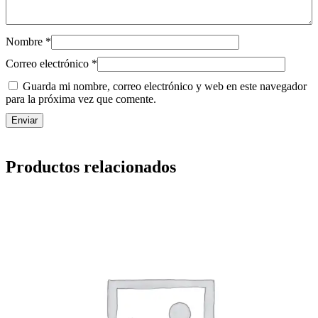
P
c
a
Nombre
*
n
t
Correo electrónico
*
i
Guarda mi nombre, correo electrónico y web en este navegador
d
para la próxima vez que comente.
a
d
Productos relacionados