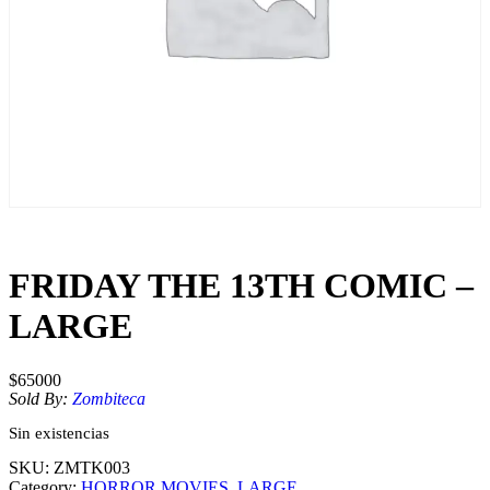
FRIDAY THE 13TH COMIC –
LARGE
$
65000
Sold By:
Zombiteca
Sin existencias
SKU:
ZMTK003
Category:
HORROR MOVIES
, 
LARGE