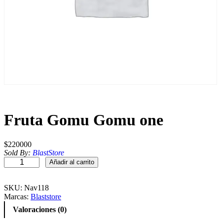
Fruta Gomu Gomu one
$
220000
Sold By:
BlastStore
F
Añadir al carrito
r
u
t
SKU:
Nav118
a
Marcas:
Blaststore
G
Valoraciones (0)
o