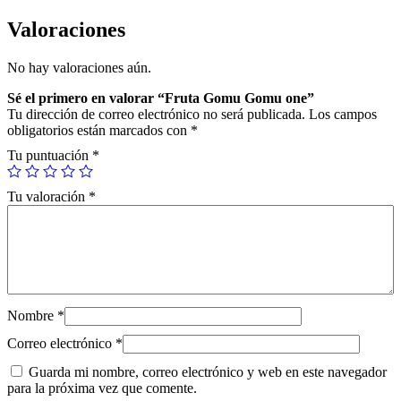
m
u
Valoraciones
G
o
No hay valoraciones aún.
m
u
Sé el primero en valorar “Fruta Gomu Gomu one”
o
Tu dirección de correo electrónico no será publicada.
Los campos
n
obligatorios están marcados con
*
e
c
Tu puntuación
*
a
n
Tu valoración
*
t
i
d
a
d
Nombre
*
Correo electrónico
*
Guarda mi nombre, correo electrónico y web en este navegador
para la próxima vez que comente.