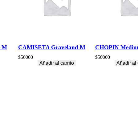
I
U
M
c
a
n
t
i
h M
CAMISETA Graveland M
CHOPIN Medi
d
a
$
50000
$
50000
d
Añadir al carrito
Añadir al 