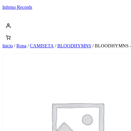
Saltar
Inferno Records
al
contenido
Inicio
/
Ropa
/
CAMISETA
/
BLOODHYMNS
/ BLOODHYMNS 