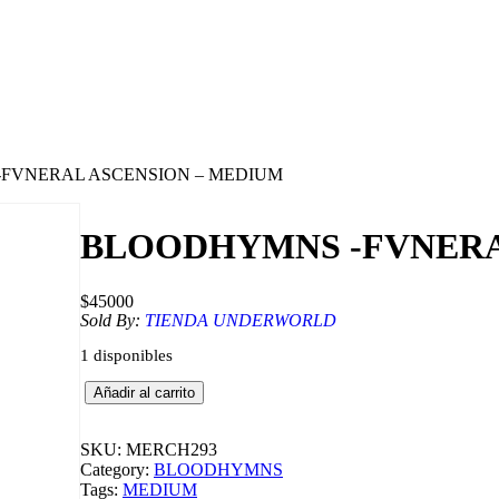
-FVNERAL ASCENSION – MEDIUM
BLOODHYMNS -FVNERA
$
45000
Sold By:
TIENDA UNDERWORLD
1 disponibles
B
Añadir al carrito
L
O
O
SKU:
MERCH293
D
Category:
BLOODHYMNS
H
Tags:
MEDIUM