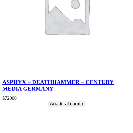
a
n
t
i
d
a
d
ASPHYX – DEATHHAMMER – CENTURY
MEDIA GERMANY
$
72000
Añadir al carrito