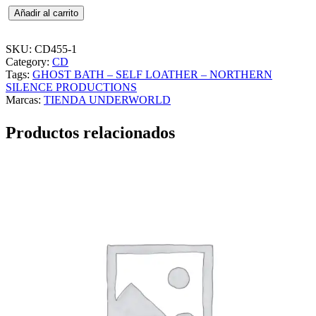
G
Añadir al carrito
H
O
S
SKU:
CD455-1
T
Category:
CD
B
Tags:
GHOST BATH – SELF LOATHER – NORTHERN
A
SILENCE PRODUCTIONS
T
Marcas:
TIENDA UNDERWORLD
H
–
Productos relacionados
S
E
L
F
L
O
A
T
H
E
R
–
N
O
R