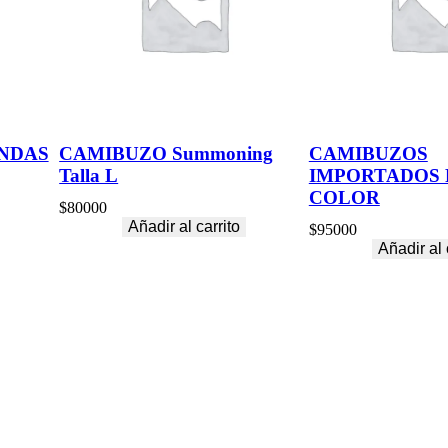
L
P
c
a
n
t
i
d
NDAS
CAMIBUZO Summoning
CAMIBUZOS
a
Talla L
IMPORTADOS 
d
COLOR
$
80000
Añadir al carrito
$
95000
Añadir al 