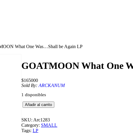
OON What One Was…Shall be Again LP
GOATMOON What One Was
$
165000
Sold By:
ARCKANUM
1 disponibles
G
Añadir al carrito
O
A
T
SKU:
Arc1283
M
Category:
SMALL
O
Tags:
LP