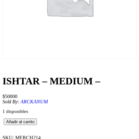
ISHTAR – MEDIUM –
$
50000
Sold By:
ARCKANUM
1 disponibles
I
Añadir al carrito
S
H
T
SKU:
MERCH214