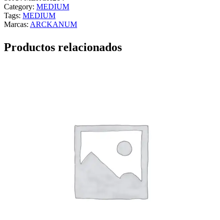
A
Category:
MEDIUM
R
Tags:
MEDIUM
–
Marcas:
ARCKANUM
M
E
Productos relacionados
D
I
U
M
–
c
a
n
t
i
d
a
d