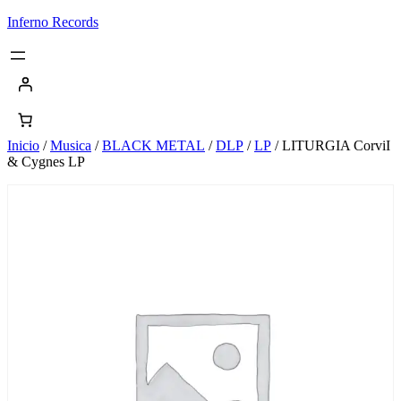
Saltar
Inferno Records
al
contenido
Inicio
/
Musica
/
BLACK METAL
/
DLP
/
LP
/ LITURGIA CorviI
& Cygnes LP