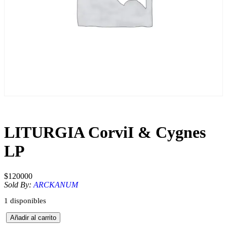
LITURGIA CorviI & Cygnes
LP
$
120000
Sold By:
ARCKANUM
1 disponibles
L
Añadir al carrito
I