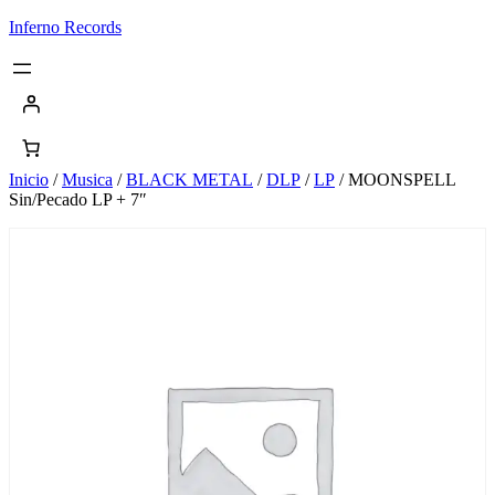
Saltar
Inferno Records
al
contenido
Inicio
/
Musica
/
BLACK METAL
/
DLP
/
LP
/ MOONSPELL
Sin/Pecado LP + 7″