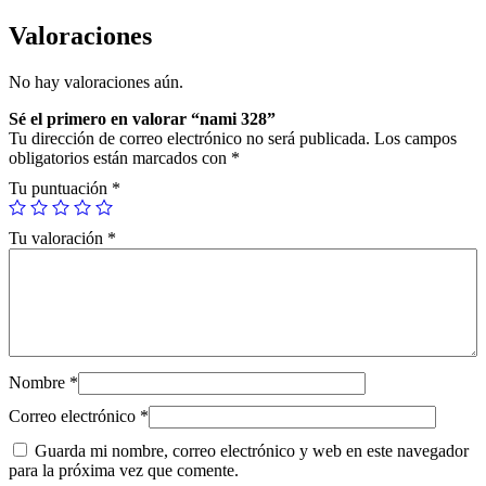
c
a
Valoraciones
n
t
No hay valoraciones aún.
i
d
Sé el primero en valorar “nami 328”
a
Tu dirección de correo electrónico no será publicada.
Los campos
d
obligatorios están marcados con
*
Tu puntuación
*
Tu valoración
*
Nombre
*
Correo electrónico
*
Guarda mi nombre, correo electrónico y web en este navegador
para la próxima vez que comente.