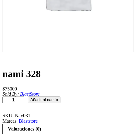
nami 328
$
75000
Sold By:
BlastStore
n
Añadir al carrito
a
m
i
SKU:
Nav031
3
Marcas:
Blaststore
2
Valoraciones (0)
8