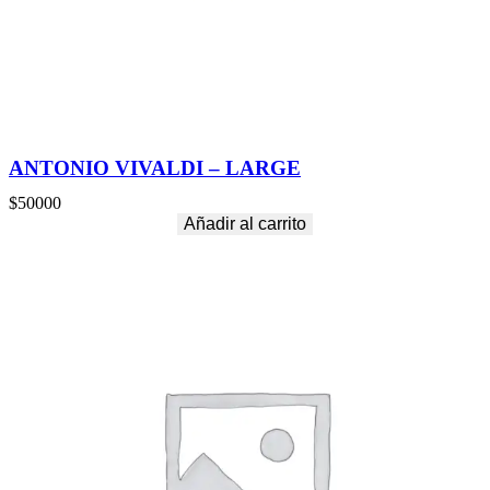
j
e
r
)
S
c
a
n
ANTONIO VIVALDI – LARGE
t
i
$
50000
d
Añadir al carrito
a
d