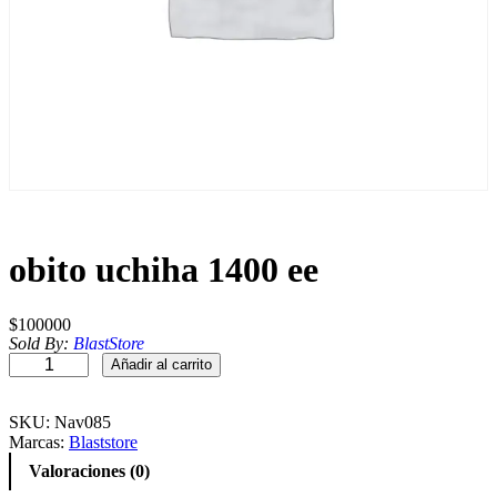
obito uchiha 1400 ee
$
100000
Sold By:
BlastStore
o
Añadir al carrito
b
i
t
SKU:
Nav085
o
Marcas:
Blaststore
u
Valoraciones (0)
c