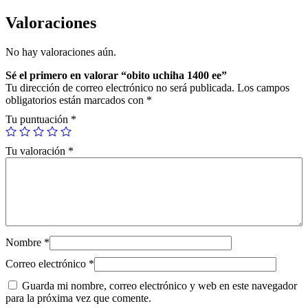
h
i
Valoraciones
h
a
No hay valoraciones aún.
1
4
Sé el primero en valorar “obito uchiha 1400 ee”
0
Tu dirección de correo electrónico no será publicada.
Los campos
0
obligatorios están marcados con
*
e
e
Tu puntuación
*
c
a
Tu valoración
*
n
t
i
d
a
d
Nombre
*
Correo electrónico
*
Guarda mi nombre, correo electrónico y web en este navegador
para la próxima vez que comente.