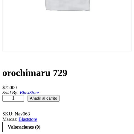
orochimaru 729
$
75000
Sold By:
BlastStore
o
Añadir al carrito
r
o
c
SKU:
Nav063
h
Marcas:
Blaststore
i
Valoraciones (0)
m