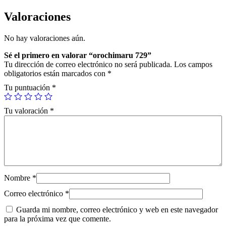
a
r
Valoraciones
u
7
No hay valoraciones aún.
2
9
Sé el primero en valorar “orochimaru 729”
c
Tu dirección de correo electrónico no será publicada.
Los campos
a
obligatorios están marcados con
*
n
t
Tu puntuación
*
i
d
Tu valoración
*
a
d
Nombre
*
Correo electrónico
*
Guarda mi nombre, correo electrónico y web en este navegador
para la próxima vez que comente.