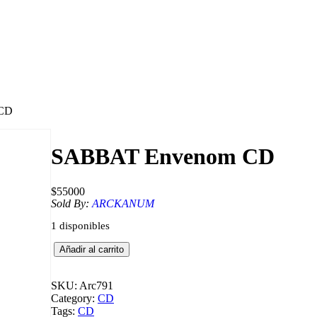
 CD
SABBAT Envenom CD
$
55000
Sold By:
ARCKANUM
1 disponibles
S
Añadir al carrito
A
B
B
SKU:
Arc791
A
Category:
CD
T
Tags:
CD