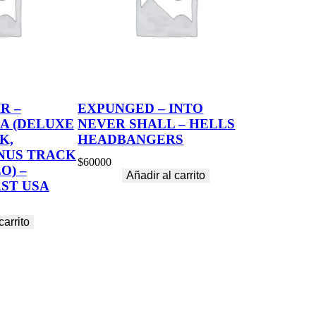
R –
EXPUNGED – INTO
A (DELUXE
NEVER SHALL – HELLS
K,
HEADBANGERS
NUS TRACK
$
60000
O) –
Añadir al carrito
ST USA
carrito