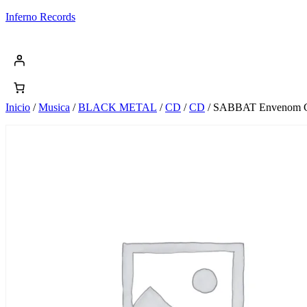
Saltar
Inferno Records
al
contenido
Inicio
/
Musica
/
BLACK METAL
/
CD
/
CD
/ SABBAT Envenom