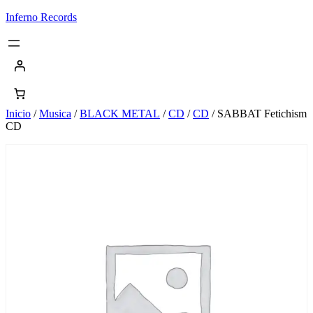
Saltar
Inferno Records
al
contenido
Inicio
/
Musica
/
BLACK METAL
/
CD
/
CD
/ SABBAT Fetichism
CD