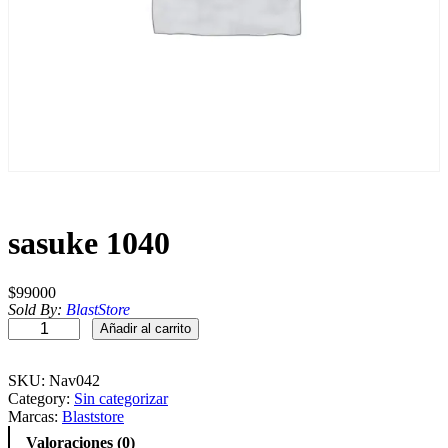
sasuke 1040
$
99000
Sold By:
BlastStore
s
Añadir al carrito
a
s
u
SKU:
Nav042
k
Category:
Sin categorizar
e
Marcas:
Blaststore
1
Valoraciones (0)