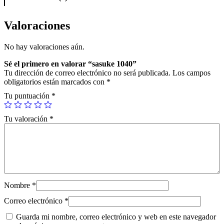
0
4
0
Valoraciones
c
a
No hay valoraciones aún.
n
t
Sé el primero en valorar “sasuke 1040”
i
Tu dirección de correo electrónico no será publicada.
Los campos
d
obligatorios están marcados con
*
a
d
Tu puntuación
*
Tu valoración
*
Nombre
*
Correo electrónico
*
Guarda mi nombre, correo electrónico y web en este navegador