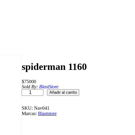
spiderman 1160
$
75000
Sold By:
BlastStore
s
Añadir al carrito
p
i
d
SKU:
Nav041
e
Marcas:
Blaststore
r
m
a
n