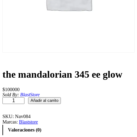
the mandalorian 345 ee glow
$
100000
Sold By:
BlastStore
t
Añadir al carrito
h
e
m
SKU:
Nav084
a
Marcas:
Blaststore
n
Valoraciones (0)
d