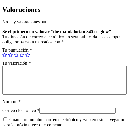
a
l
Valoraciones
o
r
No hay valoraciones aún.
i
a
Sé el primero en valorar “the mandalorian 345 ee glow”
n
Tu dirección de correo electrónico no será publicada.
Los campos
3
obligatorios están marcados con
*
4
5
Tu puntuación
*
e
e
Tu valoración
*
g
l
o
w
c
a
n
t
Nombre
*
i
d
Correo electrónico
*
a
Guarda mi nombre, correo electrónico y web en este navegador
d
para la próxima vez que comente.