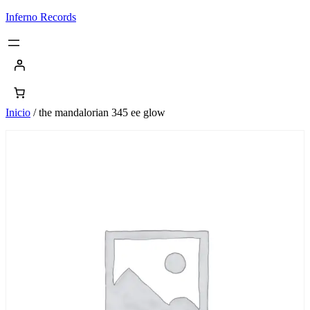
Saltar
Inferno Records
al
contenido
Inicio
/ the mandalorian 345 ee glow