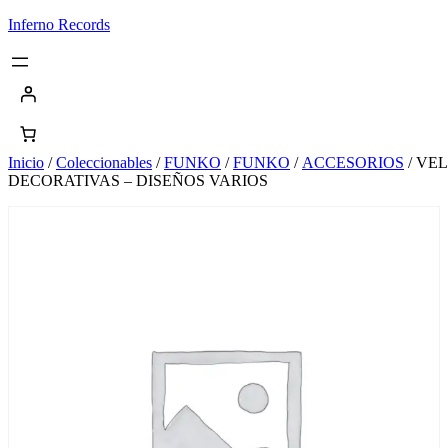
Saltar
Inferno Records
al
contenido
Inicio
/
Coleccionables
/
FUNKO
/
FUNKO
/
ACCESORIOS
/ VE
DECORATIVAS – DISEÑOS VARIOS