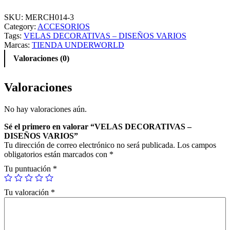
L
A
SKU:
MERCH014-3
S
Category:
ACCESORIOS
D
Tags:
VELAS DECORATIVAS – DISEÑOS VARIOS
E
Marcas:
TIENDA UNDERWORLD
C
Valoraciones (0)
O
R
A
Valoraciones
T
I
No hay valoraciones aún.
V
A
Sé el primero en valorar “VELAS DECORATIVAS –
S
DISEÑOS VARIOS”
–
Tu dirección de correo electrónico no será publicada.
Los campos
D
obligatorios están marcados con
*
I
S
Tu puntuación
*
E
Ñ
Tu valoración
*
O
S
V
A
R