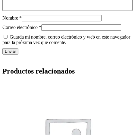
I
O
S
Nombre
*
c
a
Correo electrónico
*
n
Guarda mi nombre, correo electrónico y web en este navegador
t
para la próxima vez que comente.
i
d
a
d
Productos relacionados