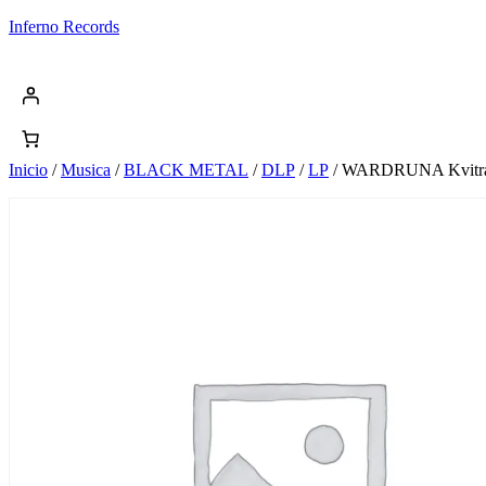
Saltar
Inferno Records
al
contenido
Inicio
/
Musica
/
BLACK METAL
/
DLP
/
LP
/ WARDRUNA Kvitra