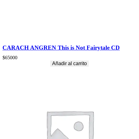
i
d
a
d
CARACH ANGREN This is Not Fairytale CD
$
65000
Añadir al carrito