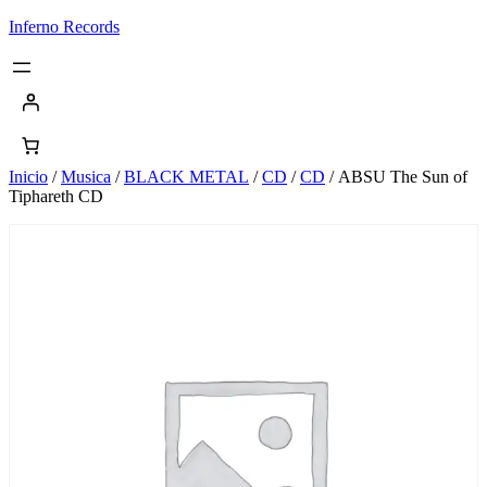
Saltar
Inferno Records
al
contenido
Inicio
/
Musica
/
BLACK METAL
/
CD
/
CD
/ ABSU The Sun of
Tiphareth CD