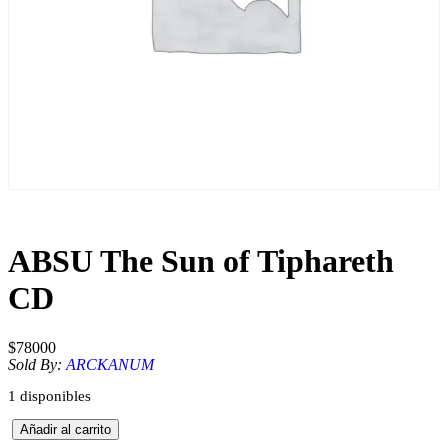
ABSU The Sun of Tiphareth
CD
$
78000
Sold By:
ARCKANUM
1 disponibles
A
Añadir al carrito
B