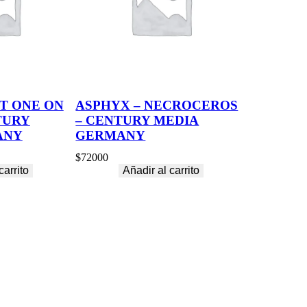
T ONE ON
ASPHYX – NECROCEROS
TURY
– CENTURY MEDIA
ANY
GERMANY
$
72000
carrito
Añadir al carrito