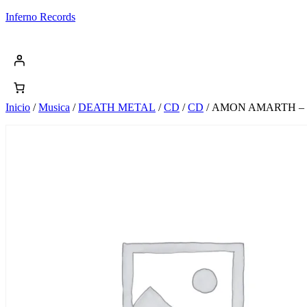
Saltar
Inferno Records
al
contenido
Inicio
/
Musica
/
DEATH METAL
/
CD
/
CD
/ AMON AMARTH –