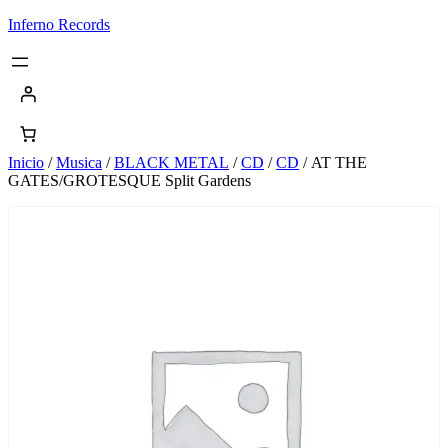
Saltar
Inferno Records
al
contenido
Inicio
/
Musica
/
BLACK METAL
/
CD
/
CD
/ AT THE
GATES/GROTESQUE Split Gardens