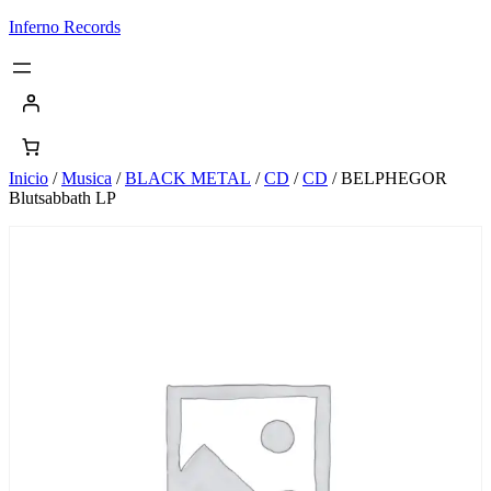
Saltar
Inferno Records
al
contenido
Inicio
/
Musica
/
BLACK METAL
/
CD
/
CD
/ BELPHEGOR
Blutsabbath LP