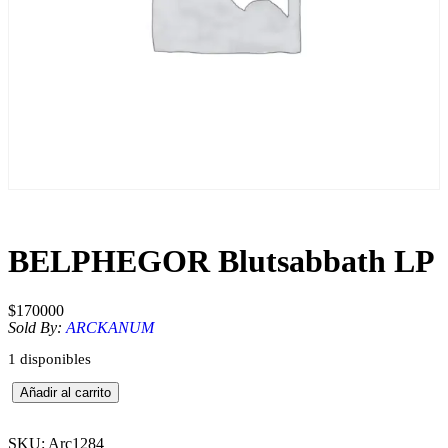
BELPHEGOR Blutsabbath LP
$
170000
Sold By:
ARCKANUM
1 disponibles
B
Añadir al carrito
E
L
P
SKU:
Arc1284