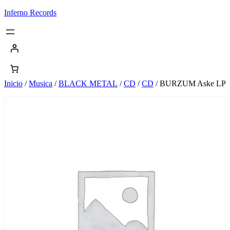
Saltar
Inferno Records
al
contenido
Inicio
/
Musica
/
BLACK METAL
/
CD
/
CD
/ BURZUM Aske LP