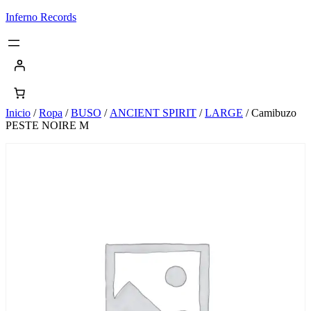
Saltar
Inferno Records
al
contenido
Inicio
/
Ropa
/
BUSO
/
ANCIENT SPIRIT
/
LARGE
/ Camibuzo
PESTE NOIRE M