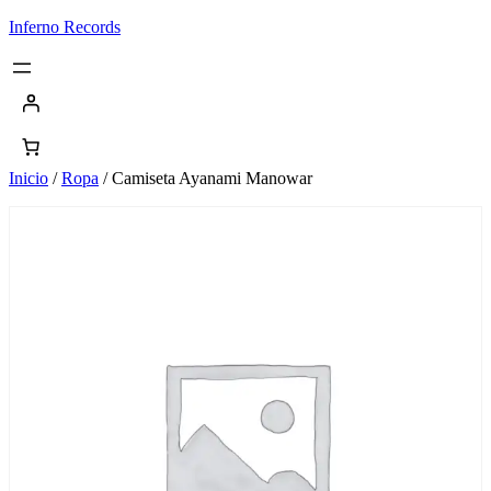
Saltar
Inferno Records
al
contenido
Inicio
/
Ropa
/ Camiseta Ayanami Manowar