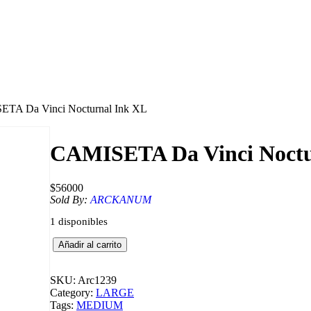
ETA Da Vinci Nocturnal Ink XL
CAMISETA Da Vinci Noctu
$
56000
Sold By:
ARCKANUM
1 disponibles
C
Añadir al carrito
A
M
I
SKU:
Arc1239
S
Category:
LARGE
E
Tags:
MEDIUM