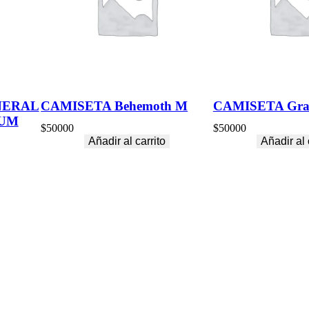
n
t
i
d
a
d
NERAL
CAMISETA Behemoth M
CAMISETA Gra
IUM
$
50000
$
50000
Añadir al carrito
Añadir al 