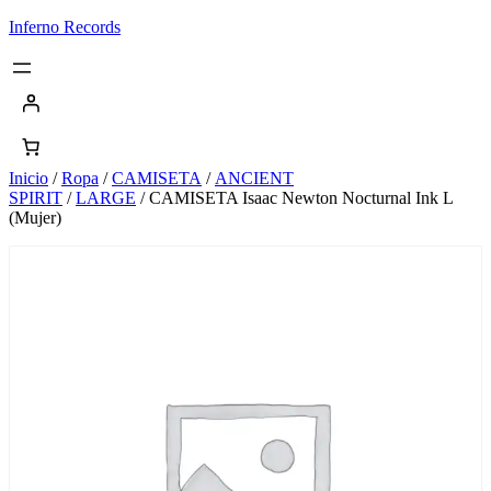
Saltar
Inferno Records
al
contenido
Inicio
/
Ropa
/
CAMISETA
/
ANCIENT
SPIRIT
/
LARGE
/ CAMISETA Isaac Newton Nocturnal Ink L
(Mujer)