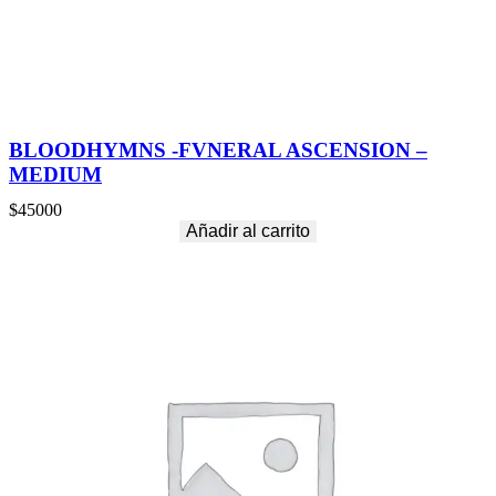
l
I
n
k
X
L
c
BLOODHYMNS -FVNERAL ASCENSION –
a
MEDIUM
n
t
$
45000
i
Añadir al carrito
d
a
d