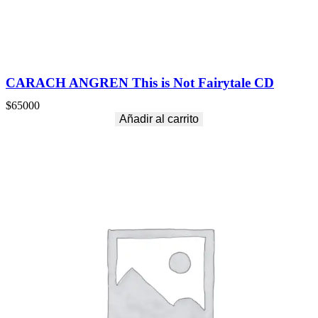
a
d
CARACH ANGREN This is Not Fairytale CD
$
65000
Añadir al carrito