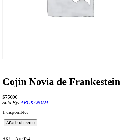
Cojin Novia de Frankestein
$
75000
Sold By:
ARCKANUM
1 disponibles
C
Añadir al carrito
o
j
i
SKU:
Arc624