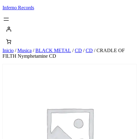
Saltar
Inferno Records
al
contenido
Inicio
/
Musica
/
BLACK METAL
/
CD
/
CD
/ CRADLE OF
FILTH Nymphetamine CD