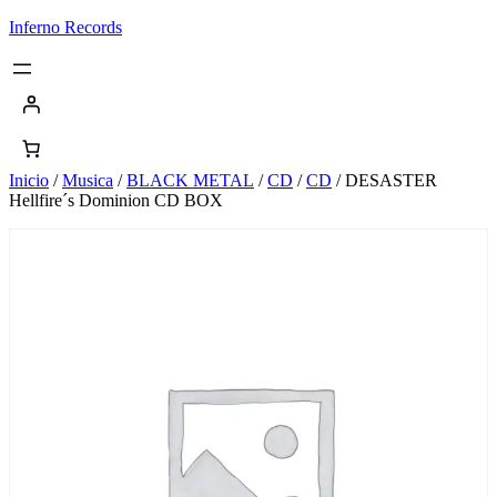
Saltar
Inferno Records
al
contenido
Inicio
/
Musica
/
BLACK METAL
/
CD
/
CD
/ DESASTER
Hellfire´s Dominion CD BOX