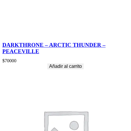
e
C
D
c
a
n
t
i
DARKTHRONE – ARCTIC THUNDER –
d
PEACEVILLE
a
d
$
70000
Añadir al carrito