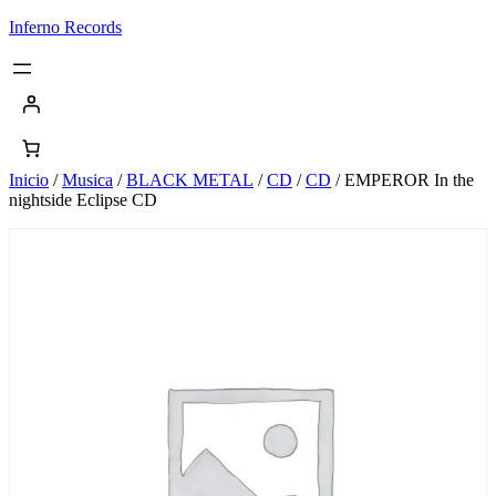
Saltar
Inferno Records
al
contenido
Inicio
/
Musica
/
BLACK METAL
/
CD
/
CD
/ EMPEROR In the
nightside Eclipse CD