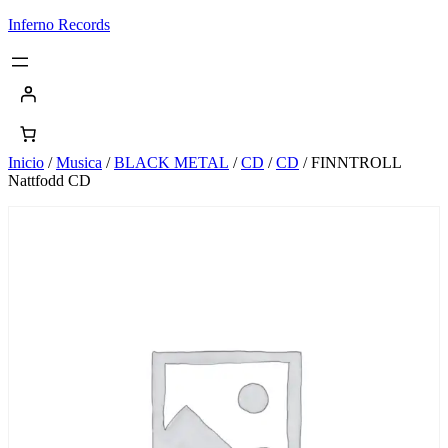
Saltar
Inferno Records
al
contenido
Inicio
/
Musica
/
BLACK METAL
/
CD
/
CD
/ FINNTROLL
Nattfodd CD