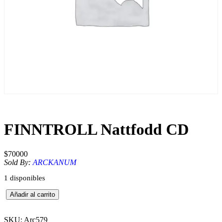
FINNTROLL Nattfodd CD
$
70000
Sold By:
ARCKANUM
1 disponibles
F
Añadir al carrito
I
N
N
SKU:
Arc579