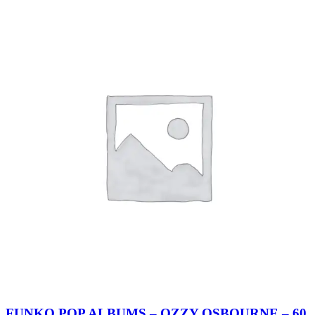
FUNKO POP ALBUMS – OZZY OSBOURNE – 60