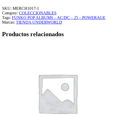
N
K
SKU:
MERCH1017-1
O
Category:
COLECCIONABLES
P
Tags:
FUNKO POP ALBUMS – AC/DC – 25 – POWERAGE
O
Marcas:
TIENDA UNDERWORLD
P
A
Productos relacionados
L
B
U
M
S
–
A
C
/
D
C
–
2
5
–
P
O
W