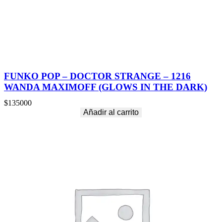
E
R
A
G
E
c
a
n
FUNKO POP – DOCTOR STRANGE – 1216
t
WANDA MAXIMOFF (GLOWS IN THE DARK)
i
d
$
135000
a
Añadir al carrito
d