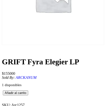
GRIFT Fyra Elegier LP
$
155000
Sold By:
ARCKANUM
1 disponibles
G
Añadir al carrito
R
I
F
SKU:
Arc1257