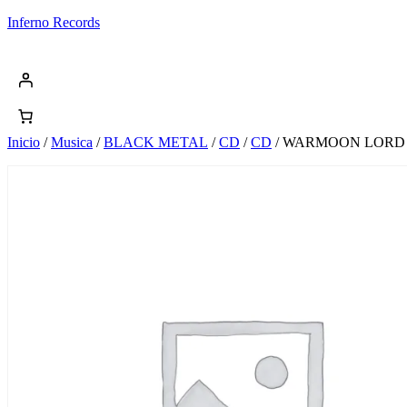
Saltar
Inferno Records
al
contenido
Inicio
/
Musica
/
BLACK METAL
/
CD
/
CD
/ WARMOON LORD Bat