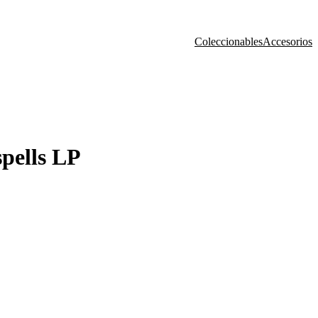
Coleccionables
Accesorios
ells LP