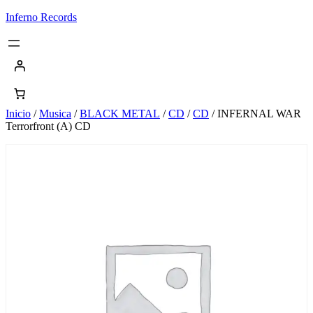
Saltar
Inferno Records
al
contenido
Inicio
/
Musica
/
BLACK METAL
/
CD
/
CD
/ INFERNAL WAR
Terrorfront (A) CD