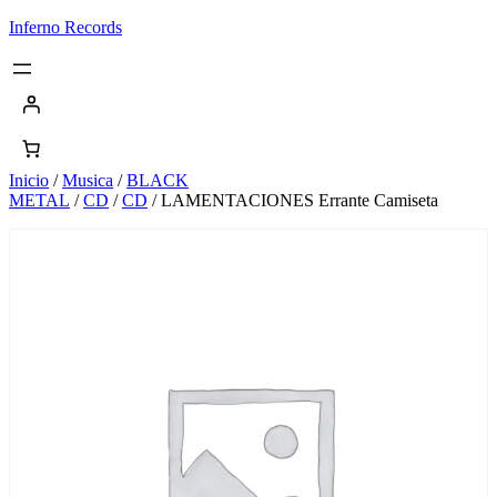
Saltar
Inferno Records
al
contenido
Inicio
/
Musica
/
BLACK
METAL
/
CD
/
CD
/ LAMENTACIONES Errante Camiseta