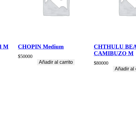
M
–
c
a
n
t
i
d
d M
CHOPIN Medium
CHTHULU BE
a
CAMIBUZO M
d
$
50000
Añadir al carrito
$
80000
Añadir al 