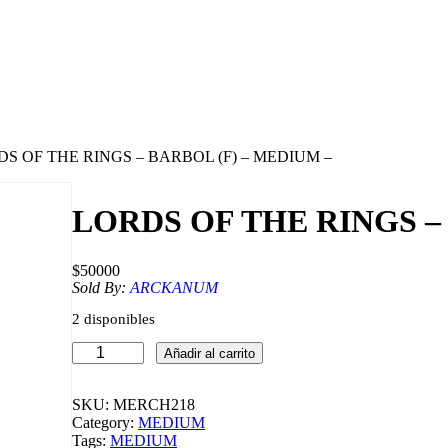
DS OF THE RINGS – BARBOL (F) – MEDIUM –
LORDS OF THE RINGS –
$
50000
Sold By:
ARCKANUM
2 disponibles
L
Añadir al carrito
O
R
D
SKU:
MERCH218
S
Category:
MEDIUM
O
Tags:
MEDIUM