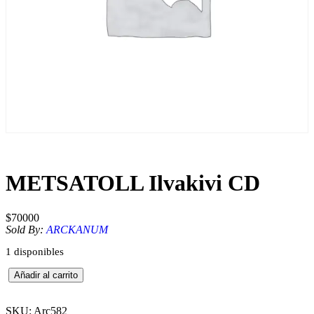
METSATOLL Ilvakivi CD
$
70000
Sold By:
ARCKANUM
1 disponibles
M
Añadir al carrito
E
T
S
SKU:
Arc582