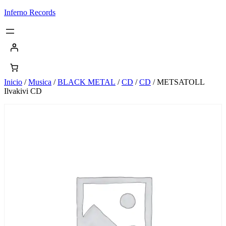
Saltar
Inferno Records
al
contenido
Inicio
/
Musica
/
BLACK METAL
/
CD
/
CD
/ METSATOLL
Ilvakivi CD