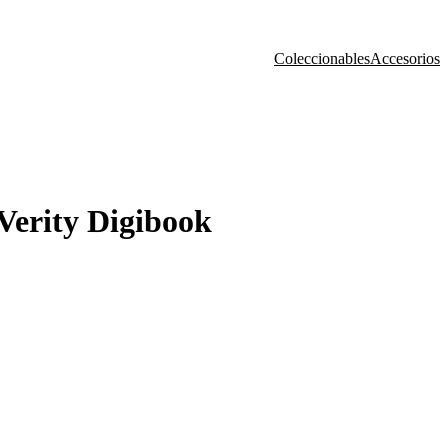
Coleccionables
Accesorios
ity Digibook