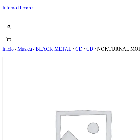
Saltar
Inferno Records
al
contenido
Inicio
/
Musica
/
BLACK METAL
/
CD
/
CD
/ NOKTURNAL MORTU