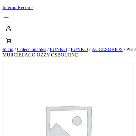
Saltar
Inferno Records
al
contenido
Inicio
/
Coleccionables
/
FUNKO
/
FUNKO
/
ACCESORIOS
/ PE
MURCIELAGO OZZY OSBOURNE