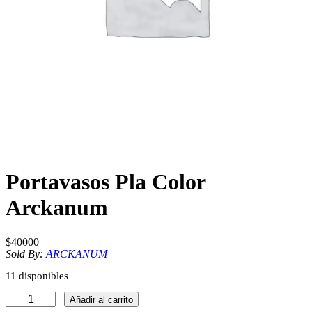
Portavasos Pla Color
Arckanum
$
40000
Sold By:
ARCKANUM
11 disponibles
P
Añadir al carrito
o