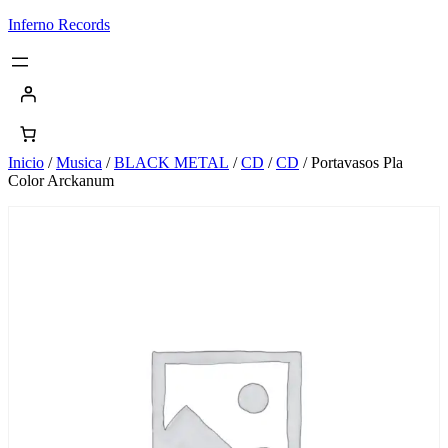
Saltar
Inferno Records
al
contenido
Inicio
/
Musica
/
BLACK METAL
/
CD
/
CD
/ Portavasos Pla
Color Arckanum