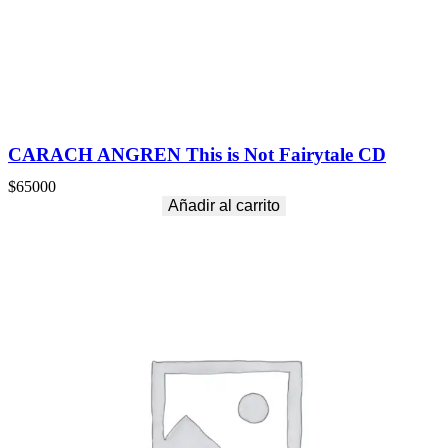
a
n
t
i
d
a
d
CARACH ANGREN This is Not Fairytale CD
$
65000
Añadir al carrito