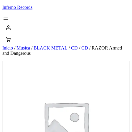
Saltar
Inferno Records
al
contenido
Inicio
/
Musica
/
BLACK METAL
/
CD
/
CD
/ RAZOR Armed
and Dangerous