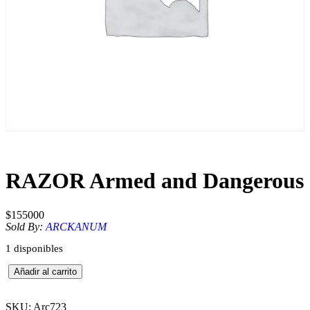
RAZOR Armed and Dangerous
$
155000
Sold By:
ARCKANUM
1 disponibles
R
Añadir al carrito
A
Z
O
SKU:
Arc723