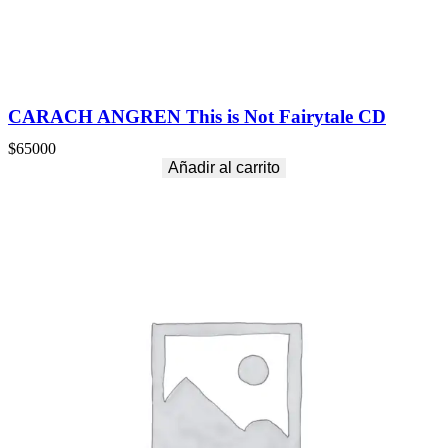
d
CARACH ANGREN This is Not Fairytale CD
$
65000
Añadir al carrito